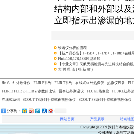
结构内部和外部以及
立即指示出渗漏的地
铁谱仪分析的流程
【新产品公告】F-15B+，F-17B+，F-18B+
Fluke15B,17B,18B废型通知
【专业文章】民航无损检测与先进科技结合的畅
大 树 理 论 ( 很 新 鲜 )
flir i3
红外热像仪
FLIR E系列
FLIR T系列
在线式红外热像仪
热像仪设备
FL
FLIR i3 FLIR i5 FLIR i7参数的比较
雷泰红外测温仪
FLUKE热像仪
FLUKE红外
在线式系列
SCOUT TS系列手持式夜视热像仪
SCOUT PS系列手持式夜视热像仪
分享到：
网站首页
产品展示
站点地
Copyright @ 2009
深圳市杰福仪器
公司地址：
深圳市龙岗