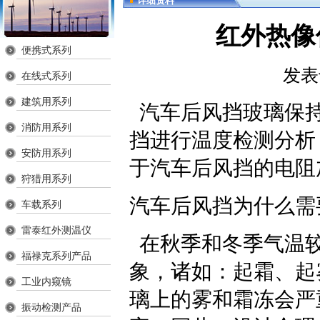
详细资料
红外热像
便携式系列
发表
在线式系列
建筑用系列
汽车后风挡玻璃保持
消防用系列
挡进行温度检测分析
安防用系列
于汽车后风挡的电阻
狩猎用系列
汽车后风挡为什么需
车载系列
雷泰红外测温仪
在秋季和冬季气温较
福禄克系列产品
象，诸如：起霜、起
工业内窥镜
璃上的雾和霜冻会严
振动检测产品