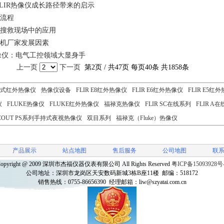
FLIR热像仪成长路径带来的启示
的流程
在搜救现场中的应用
像机厂家发展因素
热像仪：电气工控领域大显身手
上一页
下一页
第2页 / 共47页 每页40条 共1858条
式红外热像仪
热像仪设备
FLIR E8红外热像仪
FLIR E6红外热像仪
FLIR E5红
仪
FLUKE热像仪
FLUKE红外热像仪
福禄克热像仪
FLIR SC在线系列
FLIR A
COUT PS系列手持式夜视热像仪
双目系列
福禄克（Fluke）热像仪
产品展示
站点地图
售后服务
公司地图
联
opyright @ 2009
深圳市杰福仪器仪表有限公司
All Rights Reserved
粤ICP备15093928号
公司地址：
深圳市龙岗区天安数码新城3栋B座11楼
邮编：
518172
销售热线：
0755-86656390
经理邮箱：
liw@szyatai.com.cn